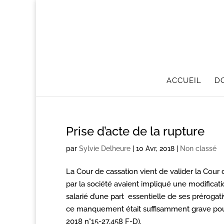
ACCUEIL
D
Prise d’acte de la rupture
par
Sylvie Delheure
|
10 Avr, 2018
|
Non classé
La Cour de cassation vient de valider la Cou
par la société avaient impliqué une modificati
salarié d’une part essentielle de ses prérogat
ce manquement était suffisamment grave pour
2018 n°15-27.458 F-D).